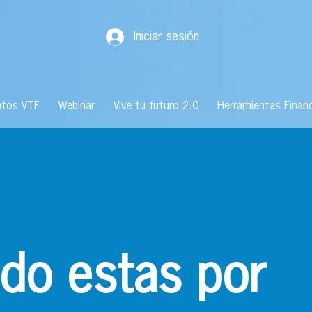
Iniciar sesión
ntos VTF
Webinar
Vive tu futuro 2.0
Herramientas Financ
ido estas por