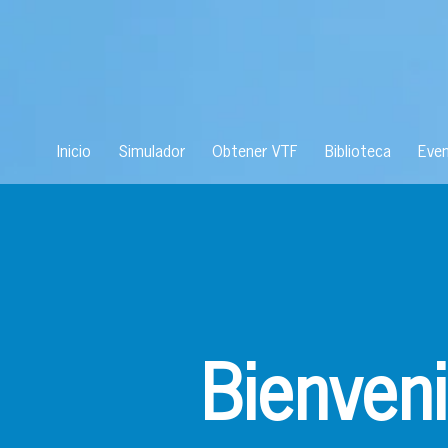
Inicio
Simulador
Obtener VTF
Biblioteca
Eve
Bienven