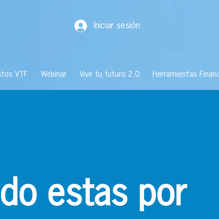
Iniciar sesión
ntos VTF
Webinar
Vive tu futuro 2.0
Herramientas Financ
ido estas por