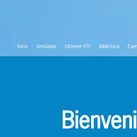
Inicio
Simulador
Obtener VTF
Biblioteca
Eve
Bienven