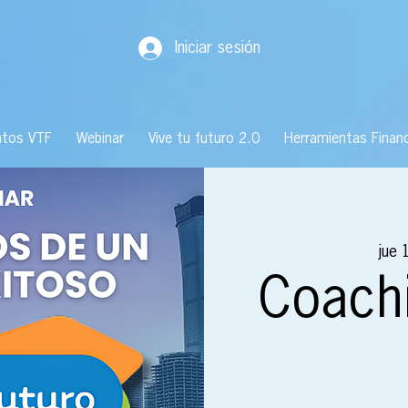
Iniciar sesión
ntos VTF
Webinar
Vive tu futuro 2.0
Herramientas Financ
jue 
Coachi