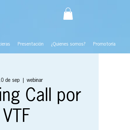
ieras
Presentación
¿Quienes somos?
Promotoría
10 de sep
  |  
webinar
ng Call por
VTF