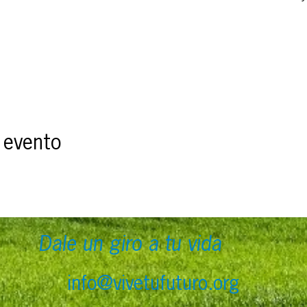
 evento
Dale un giro a tu vida
info@vivetufuturo.org