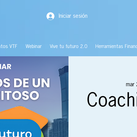
Iniciar sesión
ntos VTF
Webinar
Vive tu futuro 2.0
Herramientas Financ
mar 
Coachi