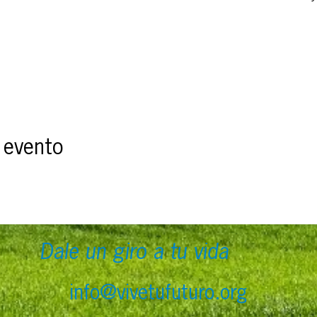
 evento
Dale un giro a tu vida
info@vivetufuturo.org