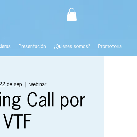
ieras
Presentación
¿Quienes somos?
Promotoría
22 de sep
  |  
webinar
ng Call por
VTF