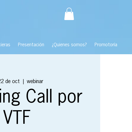
ieras
Presentación
¿Quienes somos?
Promotoría
22 de oct
  |  
webinar
ng Call por
VTF