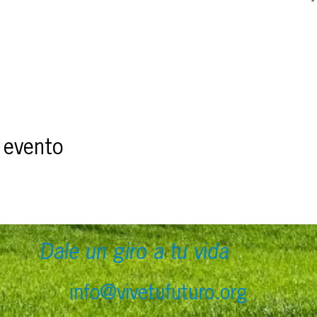
 evento
Dale un giro a tu vida
info@vivetufuturo.org