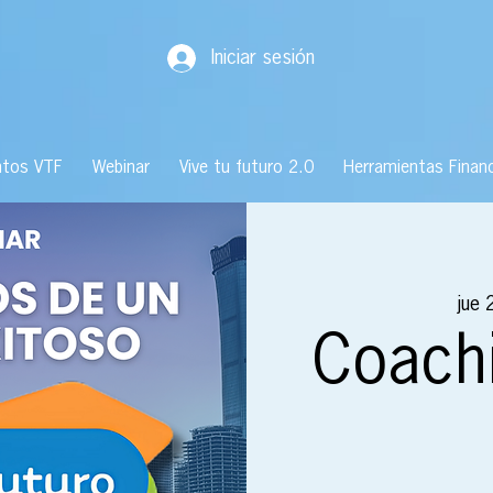
Iniciar sesión
ntos VTF
Webinar
Vive tu futuro 2.0
Herramientas Financ
jue 
Coachi