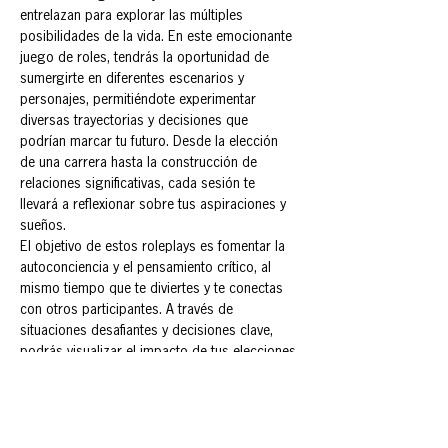
entrelazan para explorar las múltiples 
posibilidades de la vida. En este emocionante 
juego de roles, tendrás la oportunidad de 
sumergirte en diferentes escenarios y 
personajes, permitiéndote experimentar 
diversas trayectorias y decisiones que 
podrían marcar tu futuro. Desde la elección 
de una carrera hasta la construcción de 
relaciones significativas, cada sesión te 
llevará a reflexionar sobre tus aspiraciones y 
sueños.
El objetivo de estos roleplays es fomentar la 
autoconciencia y el pensamiento crítico, al 
mismo tiempo que te diviertes y te conectas 
con otros participantes. A través de 
situaciones desafiantes y decisiones clave, 
podrás visualizar el impacto de tus elecciones 
y aprender sobre ti mismo en el proceso.
Prepárate para explorar, soñar y vivir tu futuro 
en un entorno seguro y estimulante. ¡La 
aventura comienza ahora!