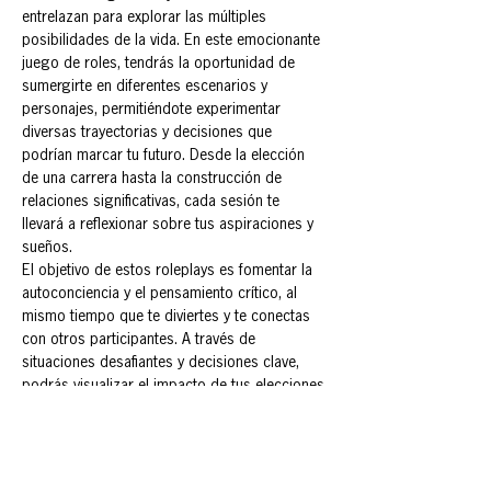
entrelazan para explorar las múltiples 
posibilidades de la vida. En este emocionante 
juego de roles, tendrás la oportunidad de 
sumergirte en diferentes escenarios y 
personajes, permitiéndote experimentar 
diversas trayectorias y decisiones que 
podrían marcar tu futuro. Desde la elección 
de una carrera hasta la construcción de 
relaciones significativas, cada sesión te 
llevará a reflexionar sobre tus aspiraciones y 
sueños.
El objetivo de estos roleplays es fomentar la 
autoconciencia y el pensamiento crítico, al 
mismo tiempo que te diviertes y te conectas 
con otros participantes. A través de 
situaciones desafiantes y decisiones clave, 
podrás visualizar el impacto de tus elecciones 
y aprender sobre ti mismo en el proceso.
Prepárate para explorar, soñar y vivir tu futuro 
en un entorno seguro y estimulante. ¡La 
aventura comienza ahora!