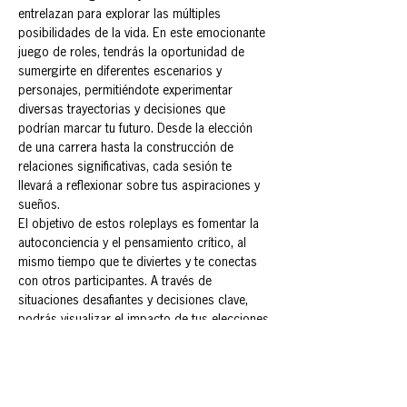
entrelazan para explorar las múltiples 
posibilidades de la vida. En este emocionante 
juego de roles, tendrás la oportunidad de 
sumergirte en diferentes escenarios y 
personajes, permitiéndote experimentar 
diversas trayectorias y decisiones que 
podrían marcar tu futuro. Desde la elección 
de una carrera hasta la construcción de 
relaciones significativas, cada sesión te 
llevará a reflexionar sobre tus aspiraciones y 
sueños.
El objetivo de estos roleplays es fomentar la 
autoconciencia y el pensamiento crítico, al 
mismo tiempo que te diviertes y te conectas 
con otros participantes. A través de 
situaciones desafiantes y decisiones clave, 
podrás visualizar el impacto de tus elecciones 
y aprender sobre ti mismo en el proceso.
Prepárate para explorar, soñar y vivir tu futuro 
en un entorno seguro y estimulante. ¡La 
aventura comienza ahora!