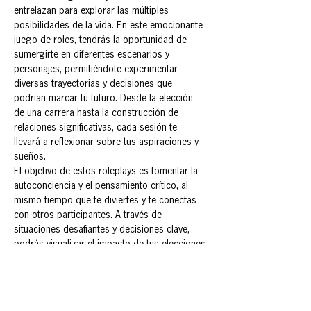
entrelazan para explorar las múltiples 
posibilidades de la vida. En este emocionante 
juego de roles, tendrás la oportunidad de 
sumergirte en diferentes escenarios y 
personajes, permitiéndote experimentar 
diversas trayectorias y decisiones que 
podrían marcar tu futuro. Desde la elección 
de una carrera hasta la construcción de 
relaciones significativas, cada sesión te 
llevará a reflexionar sobre tus aspiraciones y 
sueños.
El objetivo de estos roleplays es fomentar la 
autoconciencia y el pensamiento crítico, al 
mismo tiempo que te diviertes y te conectas 
con otros participantes. A través de 
situaciones desafiantes y decisiones clave, 
podrás visualizar el impacto de tus elecciones 
y aprender sobre ti mismo en el proceso.
Prepárate para explorar, soñar y vivir tu futuro 
en un entorno seguro y estimulante. ¡La 
aventura comienza ahora!