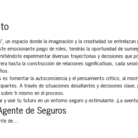
nto
", un espacio donde la imaginación y la creatividad se entrelazan p
 este emocionante juego de roles, tendrás la oportunidad de sumerg
mitiéndote experimentar diversas trayectorias y decisiones que po
era hasta la construcción de relaciones significativas, cada sesión
eños.
ys es fomentar la autoconciencia y el pensamiento crítico, al mism
ipantes. A través de situaciones desafiantes y decisiones clave, p
 sobre ti mismo en el proceso.
ar y vivir tu futuro en un entorno seguro y estimulante. ¡La avent
 Agente de Seguros
ente de…