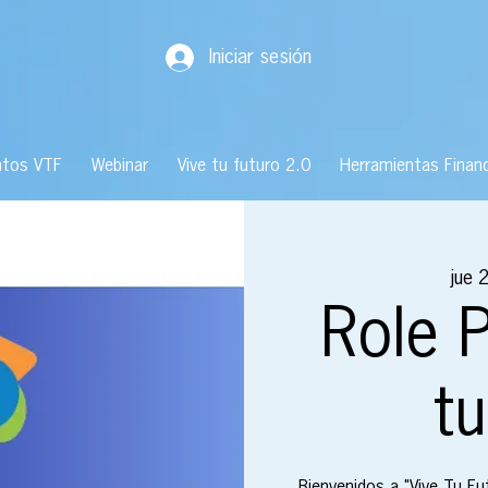
Iniciar sesión
ntos VTF
Webinar
Vive tu futuro 2.0
Herramientas Financ
jue 
Role P
tu