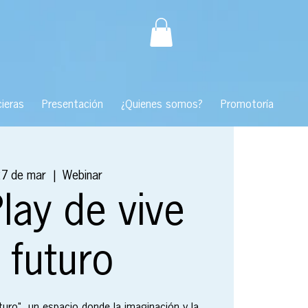
ieras
Presentación
¿Quienes somos?
Promotoría
27 de mar
  |  
Webinar
lay de vive
 futuro