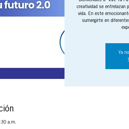
Bienvenidos a "Vive Tu Fu
creatividad se entrelazan p
vida. En este emocionante
sumergirte en diferente
exp
Ya no
ción
:30 a.m.