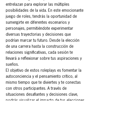
entrelazan para explorar las múltiples 
posibilidades de la vida. En este emocionante 
juego de roles, tendrás la oportunidad de 
sumergirte en diferentes escenarios y 
personajes, permitiéndote experimentar 
diversas trayectorias y decisiones que 
podrían marcar tu futuro. Desde la elección 
de una carrera hasta la construcción de 
relaciones significativas, cada sesión te 
llevará a reflexionar sobre tus aspiraciones y 
sueños.
El objetivo de estos roleplays es fomentar la 
autoconciencia y el pensamiento crítico, al 
mismo tiempo que te diviertes y te conectas 
con otros participantes. A través de 
situaciones desafiantes y decisiones clave, 
podrás visualizar el impacto de tus elecciones 
y aprender sobre ti mismo en el proceso.
Prepárate para explorar, soñar y vivir tu futuro 
en un entorno seguro y estimulante. ¡La 
aventura comienza ahora!