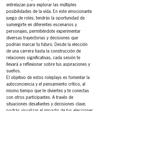
entrelazan para explorar las múltiples 
posibilidades de la vida. En este emocionante 
juego de roles, tendrás la oportunidad de 
sumergirte en diferentes escenarios y 
personajes, permitiéndote experimentar 
diversas trayectorias y decisiones que 
podrían marcar tu futuro. Desde la elección 
de una carrera hasta la construcción de 
relaciones significativas, cada sesión te 
llevará a reflexionar sobre tus aspiraciones y 
sueños.
El objetivo de estos roleplays es fomentar la 
autoconciencia y el pensamiento crítico, al 
mismo tiempo que te diviertes y te conectas 
con otros participantes. A través de 
situaciones desafiantes y decisiones clave, 
podrás visualizar el impacto de tus elecciones 
y aprender sobre ti mismo en el proceso.
Prepárate para explorar, soñar y vivir tu futuro 
en un entorno seguro y estimulante. ¡La 
aventura comienza ahora!