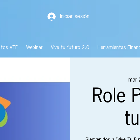
Iniciar sesión
ntos VTF
Webinar
Vive tu futuro 2.0
Herramientas Financ
mar 
Role P
tu