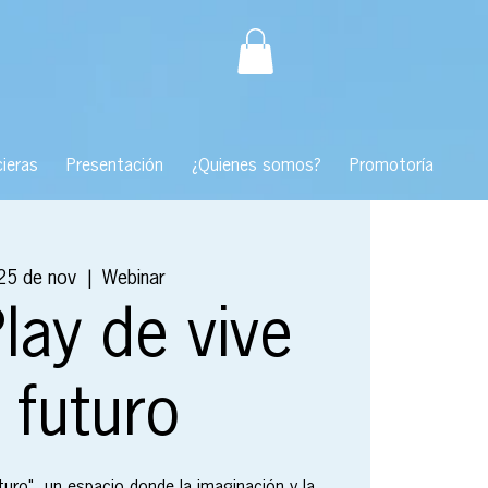
ieras
Presentación
¿Quienes somos?
Promotoría
25 de nov
  |  
Webinar
lay de vive
 futuro