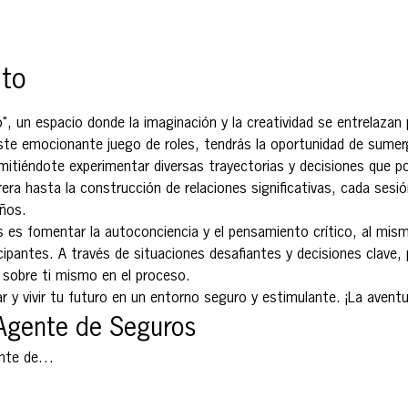
nto
", un espacio donde la imaginación y la creatividad se entrelazan p
 este emocionante juego de roles, tendrás la oportunidad de sumerg
mitiéndote experimentar diversas trayectorias y decisiones que po
era hasta la construcción de relaciones significativas, cada sesión
eños.
ys es fomentar la autoconciencia y el pensamiento crítico, al mism
ipantes. A través de situaciones desafiantes y decisiones clave, p
 sobre ti mismo en el proceso.
ar y vivir tu futuro en un entorno seguro y estimulante. ¡La avent
 Agente de Seguros
ente de…