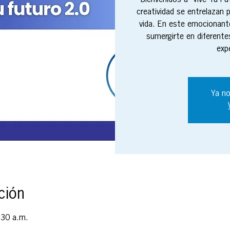
Bienvenidos a "Vive Tu Fu
creatividad se entrelazan p
vida. En este emocionante
sumergirte en diferente
exp
Ya no
ción
:30 a.m.