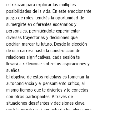
entrelazan para explorar las múltiples 
posibilidades de la vida. En este emocionante 
juego de roles, tendrás la oportunidad de 
sumergirte en diferentes escenarios y 
personajes, permitiéndote experimentar 
diversas trayectorias y decisiones que 
podrían marcar tu futuro. Desde la elección 
de una carrera hasta la construcción de 
relaciones significativas, cada sesión te 
llevará a reflexionar sobre tus aspiraciones y 
sueños.
El objetivo de estos roleplays es fomentar la 
autoconciencia y el pensamiento crítico, al 
mismo tiempo que te diviertes y te conectas 
con otros participantes. A través de 
situaciones desafiantes y decisiones clave, 
podrás visualizar el impacto de tus elecciones 
y aprender sobre ti mismo en el proceso.
Prepárate para explorar, soñar y vivir tu futuro 
en un entorno seguro y estimulante. ¡La 
aventura comienza ahora!